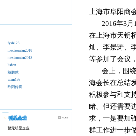
上海市阜阳商会
2016年3月
在上海市天钥桥
fysh123
灿、李景涛、
niexiaomian2018
等参加了会议
niexiaomian2018
lishen
会上，围绕如
戴鹏武
wxm198
海会长在总结
欧阳传喜
积极参与和支
睹。但还需要
求，一是要加
暂无明星企业
群工作进一步