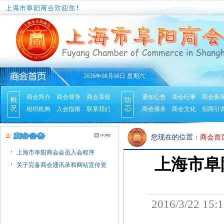
2026年08月08日 星期六
商会简介
商会领导
商会章程
通知公告
商会纪事
商会新
组织机构
入会指南
联系我们
商会服务
商会文化
招商引
您现在的位置：
商会首
上海市阜阳商会会员入会程序
上海市阜
关于完备商会通讯录和网站宣传资
2016/3/22 1