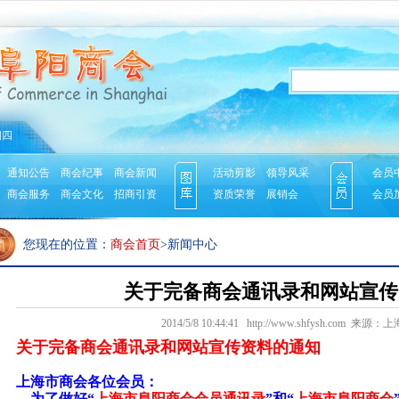
期四
通知公告
商会纪事
商会新闻
活动剪影
领导风采
会员
商会服务
商会文化
招商引资
资质荣誉
展销会
会员
您现在的位置：
商会首页
>新闻中心
关于完备商会通讯录和网站宣传
2014/5/8 10:44:41 http://www.shfysh.com 
关于完备商会通讯录和网站宣传资料的通知
上海市商会各位会员：
为了做好“
上海市阜阳商会会员通讯录
”和“
上海市阜阳商会