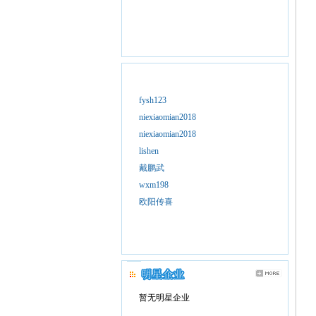
fysh123
niexiaomian2018
niexiaomian2018
lishen
戴鹏武
wxm198
欧阳传喜
暂无明星企业