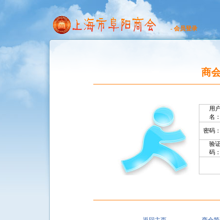
- 会员登录
商
用
名
密码
验
码