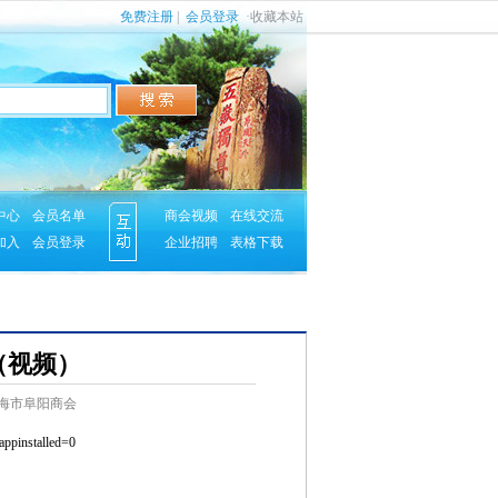
免费注册
|
会员登录
·
收藏本站
中心
会员名单
商会视频
在线交流
加入
会员登录
企业招聘
表格下载
会（视频）
 来源：上海市阜阳商会
appins
talled=0