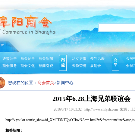
期五
通知公告
商会纪事
商会新闻
活动剪影
领导风采
会员
商会服务
商会文化
招商引资
资质荣誉
展销会
会员
您现在的位置：
商会首页
>新闻中心
2015年6.28上海兄弟联谊
2016/3/17 10:03:32 http://www.shfysh.com
http://v.you
ku.com/v_sho
w/id_XMTI3NT
QyOTkwNA==.h
tml?x&fr
om=timeline&
amp;is
相关新闻：