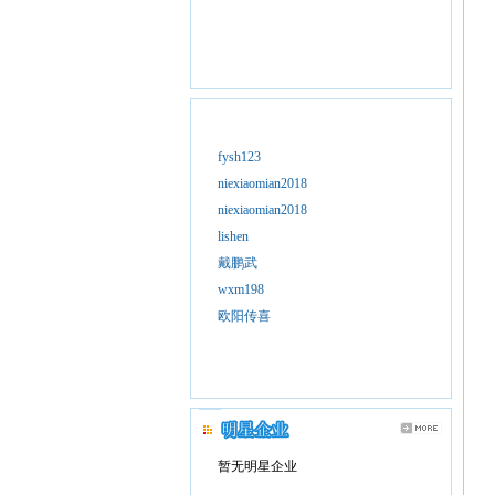
fysh123
niexiaomian2018
niexiaomian2018
lishen
戴鹏武
wxm198
欧阳传喜
暂无明星企业